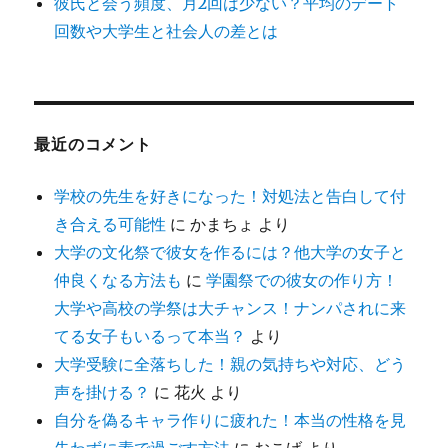
彼氏と会う頻度、月2回は少ない？平均のデート
回数や大学生と社会人の差とは
最近のコメント
学校の先生を好きになった！対処法と告白して付
き合える可能性
に
かまちょ
より
大学の文化祭で彼女を作るには？他大学の女子と
仲良くなる方法も
に
学園祭での彼女の作り方！
大学や高校の学祭は大チャンス！ナンパされに来
てる女子もいるって本当？
より
大学受験に全落ちした！親の気持ちや対応、どう
声を掛ける？
に
花火
より
自分を偽るキャラ作りに疲れた！本当の性格を見