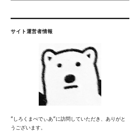
稿:
ョ
ン
サイト運営者情報
"しろくまぺでぃあ"に訪問していただき、ありがと
うございます。