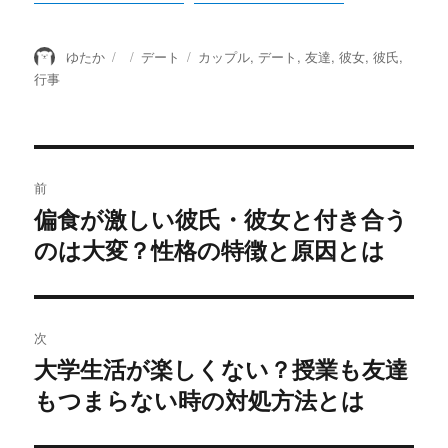
投
投
カ
タ
ゆたか
デート
カップル
,
デート
,
友達
,
彼女
,
彼氏
,
稿
稿
テ
グ
行事
者
日:
ゴ
リ
ー
投
前
稿
偏食が激しい彼氏・彼女と付き合う
過
のは大変？性格の特徴と原因とは
去
ナ
の
ビ
投
稿:
ゲ
次
大学生活が楽しくない？授業も友達
次
ー
もつまらない時の対処方法とは
の
シ
投