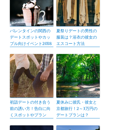
バレンタインの関西の
夏祭りデートの男性の
デートスポットやカッ
服装は？浴衣の彼女の
プル向けイベント2018
エスコート方法
初詣デートの付き合う
夏休みに彼氏・彼女と
前の誘い方！告白に向
京都旅行！2～3万円の
くスポットやプラン
デートプランは？